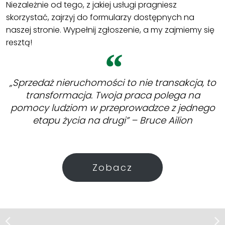
Niezależnie od tego, z jakiej usługi pragniesz
skorzystać, zajrzyj do formularzy dostępnych na
naszej stronie. Wypełnij zgłoszenie, a my zajmiemy się
resztą!
„Sprzedaż nieruchomości to nie transakcja, to
transformacja. Twoja praca polega na
pomocy ludziom w przeprowadzce z jednego
etapu życia na drugi” – Bruce Ailion
Zobacz
Dom | Wynajem
Dom | Sprzedaż
Michałów-Reginów
Ciółkowo Małe