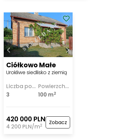
Ciółkowo Małe
Urokliwe siedlisko z ziemią
Liczba pokoi
Powierzchnia
2
3
100 m
420 000 PLN
Zobacz
2
4 200 PLN/m