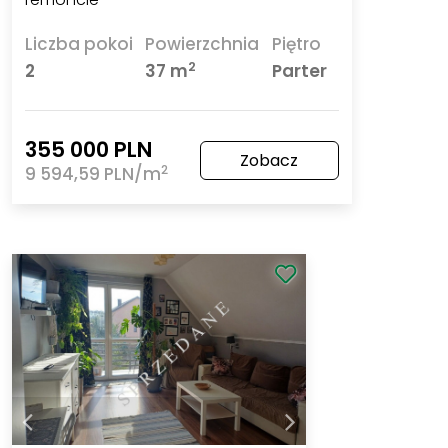
Liczba pokoi
Powierzchnia
Piętro
2
2
37 m
Parter
355 000 PLN
Zobacz
2
9 594,59 PLN/m