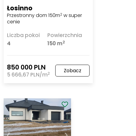
Łosinno
Przestronny dom 150m
w super
2
cenie
Liczba pokoi
Powierzchnia
2
4
150 m
850 000 PLN
Zobacz
2
5 666,67 PLN/m