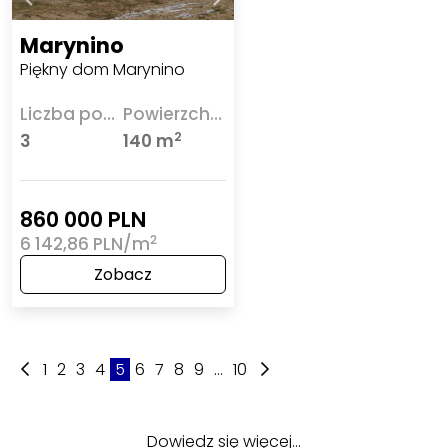
Marynino
Piękny dom Marynino
Liczba pokoi
Powierzchnia
2
3
140 m
860 000 PLN
2
6 142,86 PLN/m
Zobacz
1
2
3
4
5
6
7
8
9
...
10
Dowiedz się więcej…