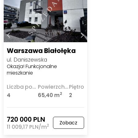
Warszawa Białołęka
ul. Daniszewska
Okazja! Funkcjonalne
mieszkanie
Liczba pokoi
Powierzchnia
Piętro
2
4
65,40 m
2
720 000 PLN
Zobacz
2
11 009,17 PLN/m